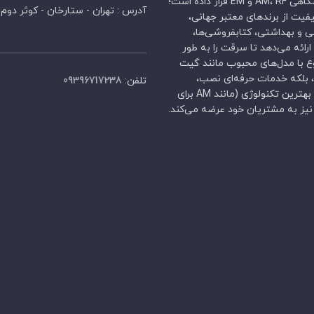
دهه تجربه تخصصی، تمرکز اصلی خود را بر ارائه انواع گیت فروشگاهی AM، RF و EM قرار داده است؛
آدرس : تهران - ستارخان - کوثر دوم
فیت از برندهای معتبر جهانی،
شی و بهداشتی، کتابفروشی‌ها،
رائه می‌دهد تا سرقت را به طور
 با مدل‌های محبوب مانند گیت
، بلکه خدمات حرفه‌ای نصب،
تلفن:
09396717238
مشاوره رایگان قبل از خرید، بررسی محیط فروشگاه برای انتخاب بهترین تکنولوژی (مانند AM برای