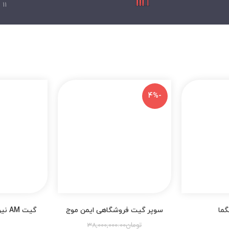
11
م
-4%
ما
سوپر گیت فروشگاهی ایمن موج
گیت AM نیوسک آنتن آلوکالر
تومان
38,000,000.00