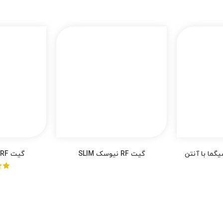
قیمت
تومان
36,500,000.00
از 5
فعلی
تومان36,500,000.00
است.
 سیگما با آنتن
گیت RF نیوسک SLIM
گیت RF نیوسک WIDE