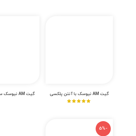
گیت AM نیوسک با آنتن پلکسی
گیت AM نیوسک
گلس
لیجند
از 5
Facebook
-5%
Twitter