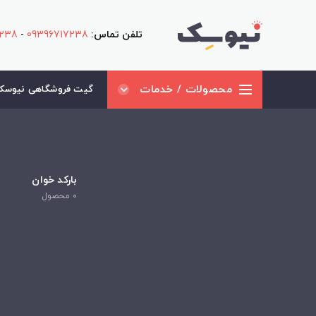
تلفن تماس:
09396717238
-
1238
محصولات / خدمات
گیت فروشگاهی نیوسک 
بارکد خوان
0
محصول