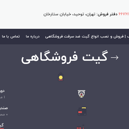
6676
دفتر فروش:
تهران، توحید، خیابان ستارخان
| فروش و نصب انواع گیت ضد سرقت فروشگاهی
درباره ما
تماس با ما
گیت فروشگاهی
دور
1
مح
صندو
0
محص
گی